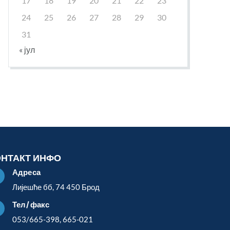
17
18
19
20
21
22
23
24
25
26
27
28
29
30
31
« јул
ОНТАКТ ИНФО
Адреса

Лијешће бб, 74 450 Брод
Тел/факс

053/665-398, 665-021