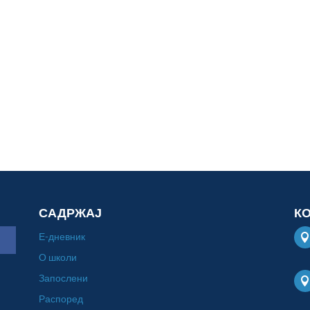
САДРЖАЈ
К
Е-дневник
О школи
Запослени
Распоред