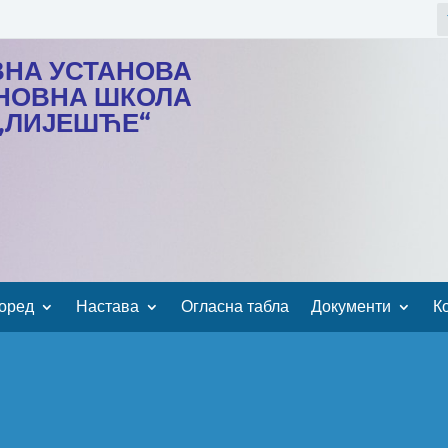
ВНА УСТАНОВА
НОВНА ШКОЛА
„ЛИЈЕШЋЕ“
оред
Настава
Огласна табла
Документи
К