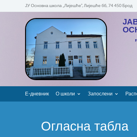
ЈУ Основна школа „Лијешће“, Лијешће бб, 74 450 Брод
ЈА
ОС
Е-дневник
О школи
Запослени
Расп
Огласна табла