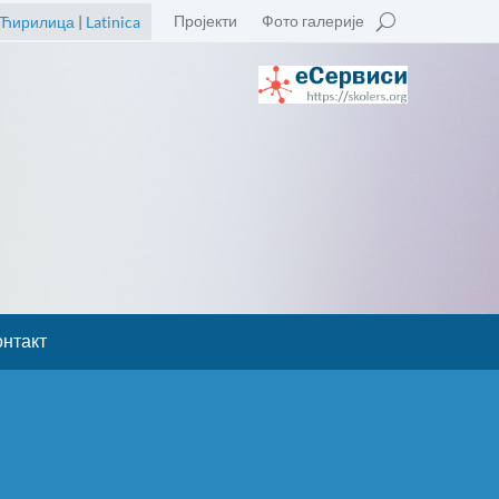
Пројекти
Фото галерије
Ћирилица
|
Latinica
онтакт