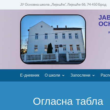
ЈУ Основна школа „Лијешће“, Лијешће бб, 74 450 Брод
ЈА
ОС
Е-дневник
О школи
Запослени
Расп
Огласна табла