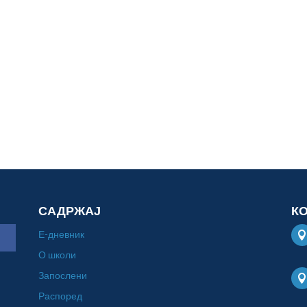
САДРЖАЈ
К
Е-дневник
О школи
Запослени
Распоред