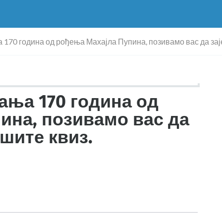
70 година од рођења Махајла Пупина, позивамо вас да заје
ња 170 година од
ина, позивамо вас да
ешите квиз.