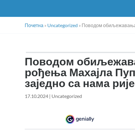
Почетна
»
Uncategorized
»
Поводом обиљежавања 1
Поводом обиљежава
рођења Махајла Пуп
заједно са нама риј
17.10.2024
|
Uncategorized