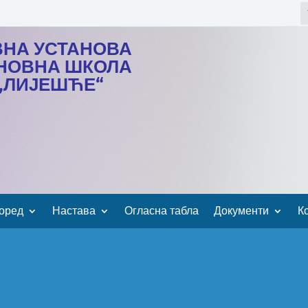
ВНА УСТАНОВА
НОВНА ШКОЛА
„ЛИЈЕШЋЕ“
оред
Настава
Огласна табла
Документи
К