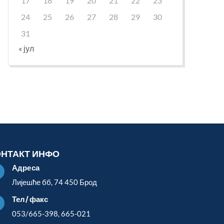
17
18
19
20
21
22
23
24
25
26
27
28
29
30
31
« јул
ОНТАКТ ИНФО
Адреса

Лијешће бб, 74 450 Брод
Тел/факс

053/665-398, 665-021