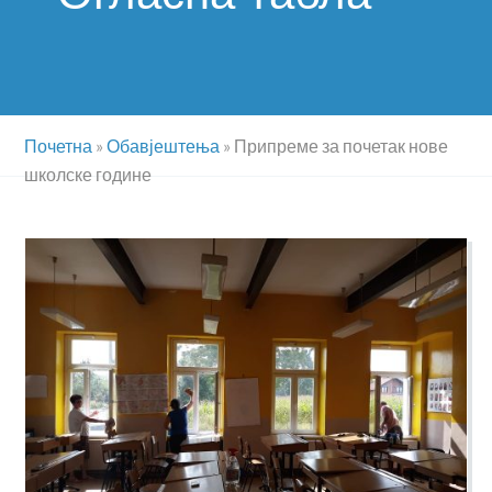
Почетна
»
Обавјештења
»
Припреме за почетак нове
школске године