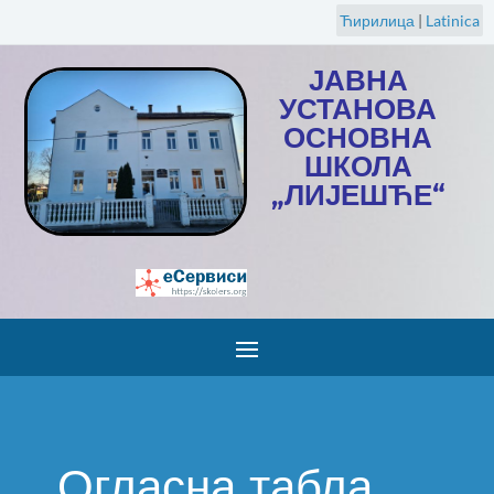
Ћирилица
|
Latinica
ЈАВНА
УСТАНОВА
ОСНОВНА
ШКОЛА
„ЛИЈЕШЋЕ“
Огласна табла