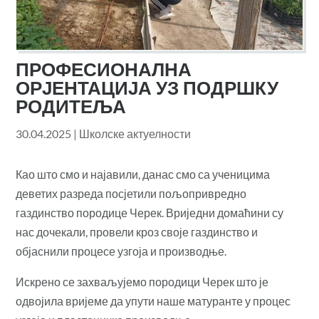
ПРОФЕСИОНАЛНА
ОРЈЕНТАЦИЈА УЗ ПОДРШКУ
РОДИТЕЉА
30.04.2025
|
Школске актуелности
Као што смо и најавили, данас смо са ученицима
деветих разреда посјетили пољопривредно
газдинство породице Черек. Вриједни домаћини су
нас дочекали, провели кроз своје газдинство и
објаснили процесе узгоја и производње.
Искрено се захваљујемо породици Черек што је
одвојила вријеме да упути наше матуранте у процес