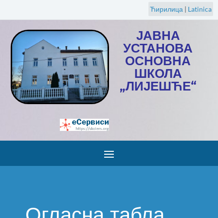
Ћирилица
|
Latinica
ЈАВНА
УСТАНОВА
ОСНОВНА
ШКОЛА
„ЛИЈЕШЋЕ“
Огласна табла