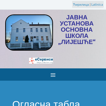
Ћирилица
|
Latinica
ЈАВНА
УСТАНОВА
ОСНОВНА
ШКОЛА
„ЛИЈЕШЋЕ“
Огласна табла