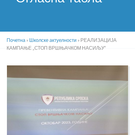
Почетна
»
Школске актуелности
»
РЕАЛИЗАЦИЈА
КАМПАЊЕ „СТОП ВРШЊАЧКОМ НАСИЉУ“