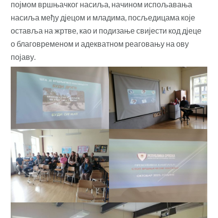
појмом вршњачког насиља, начином испољавања
насиља међу дјецом и младима, посљедицама које
оставља на жртве, као и подизање свијести код
дјеце
о благовременом и адекватном реаговању на ову
појаву.