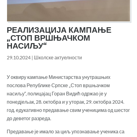
РЕАЛИЗАЦИЈА КАМПАЊЕ
„СТОП ВРШЊАЧКОМ
НАСИЉУ“
29.10.2024
|
Школске актуелности
У оквиру кампање Министарства унутрашњих
послова Републике Српске „Стоп вршњачком
насиљу“, полицајац Горан Видић одржао је у
понедјељак, 28. октобра и у уторак, 29. октобра 2024.
год. едукативно предавање свим ученицима од шестог
до деветог разреда.
Предавање је имало за циљ упознавање ученика са