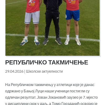
РЕПУБЛИЧКО ТАКМИЧЕЊЕ
29.04.2026
|
Школске актуелности
На Републичком такмичењу у атлетици које је данас
одржано у Бањој Луци наши ученици постигли су
одличан резултат. Јован Јокановић заузео је 7. мјесто
у дисциплини скок у даљ, а Томо Грозданић освојио је