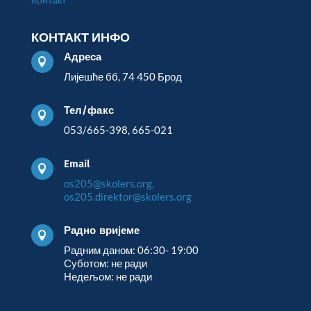
КОНТАКТ ИНФО
Адреса

Лијешће бб, 74 450 Брод
Тел/факс

053/665-398, 665-021
Email

os205@skolers.org,
os205.direktor@skolers.org
Радно вријеме

Радним даном: 06:30- 19:00
Суботом: не ради
Недељом: не ради