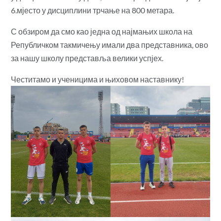
6.мјесто у дисциплини трчање на 800 метара.
С обзиром да смо као једна од најмањих школа на
Републичком такмичењу имали два представника, ово
за нашу школу представља велики успјех.
Честитамо и ученицима и њиховом наставнику!