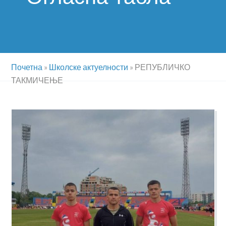
Почетна
»
Школске актуелности
»
РЕПУБЛИЧКО
ТАКМИЧЕЊЕ