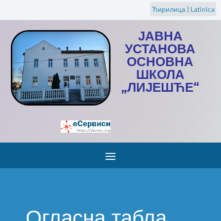
Ћирилица
|
Latinica
ЈАВНА
УСТАНОВА
ОСНОВНА
ШКОЛА
„ЛИЈЕШЋЕ“
Огласна табла