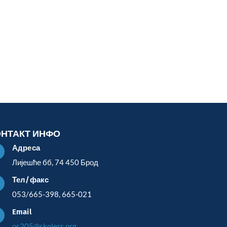
ОНТАКТ ИНФО
Адреса

Лијешће бб, 74 450 Брод
Тел/факс

053/665-398, 665-021
Email

os205@skolers.org,