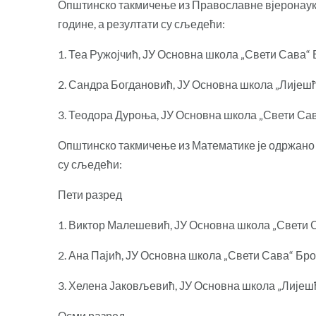
Општинско такмичење из Православне вјеронауке
године, а резултати су сљедећи:
1. Теа Ружојчић, ЈУ Основна школа „Свети Сава“
2. Сандра Богдановић, ЈУ Основна школа „Лијеш
3. Теодора Дуроња, ЈУ Основна школа „Свети Са
Општинско такмичење из Математике је одржано у
су сљедећи:
Пети разред
1. Виктор Малешевић, ЈУ Основна школа „Свети 
2. Ана Пајић, ЈУ Основна школа „Свети Сава“ Бр
3. Хелена Јаковљевић, ЈУ Основна школа „Лијеш
Осми разред