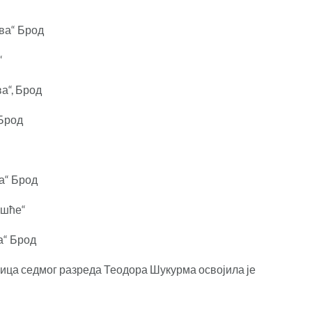
ава“ Брод
“
а“, Брод
 Брод
а“ Брод
ешће“
а“ Брод
ница седмог разреда Теодора Шукурма освојила је