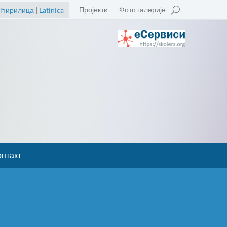
Пројекти
Фото галерије
Ћирилица
|
Latinica
онтакт