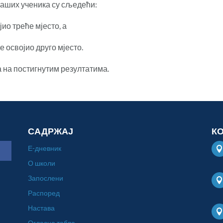
наших ученика су сљедећи:
ио треће мјесто, а
 освојио друго мјесто.
на постигнутим резултатима.
САДРЖАЈ
К
Е-дневник
О школи
Запослени
Распоред
Настава
Огласна табла