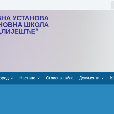
ВНА УСТАНОВА
НОВНА ШКОЛА
„ЛИЈЕШЋЕ“
оред
Настава
Огласна табла
Документи
К