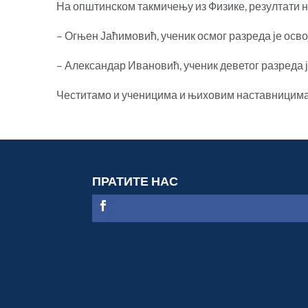
На општинском такмичењу из Физике, резултати 
– Огњен Јаћимовић, ученик осмог разреда је освој
– Александар Ивановић, ученик деветог разреда је
Честитамо и ученицима и њиховим наставницима 
ПРАТИТЕ НАС