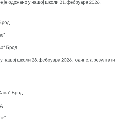
 је одржано у нашој школи 21. фебруара 2026.
 Брод
ће“
ва“ Брод
 нашој школи 28. фебруара 2026. године, а резултати
Сава“ Брод
од
ће“