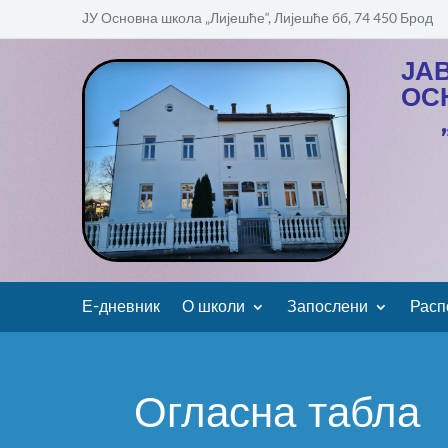
ЈУ Основна школа „Лијешће“, Лијешће бб, 74 450 Брод
ЈА
ОС
Е-дневник
О школи
Запослени
Расп
Огласна табла