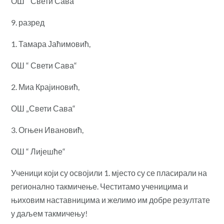
ОШ “ Свети Сава“
9. разред
1. Тамара Јаћимовић,
ОШ “ Свети Сава“
2. Миа Крајиновић,
ОШ „Свети Сава“
3. Огњен Ивановић,
ОШ “ Лијешће“
Ученици који су освојили 1. мјесто су се пласирали на
регионално такмичење. Честитамо ученицима и
њиховим наставницима и желимо им добре резултате
у даљем такмичењу!