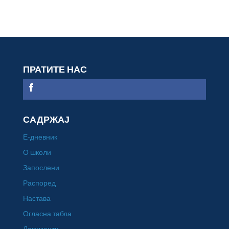
ПРАТИТЕ НАС
САДРЖАЈ
Е-дневник
О школи
Запослени
Распоред
Настава
Огласна табла
Документи