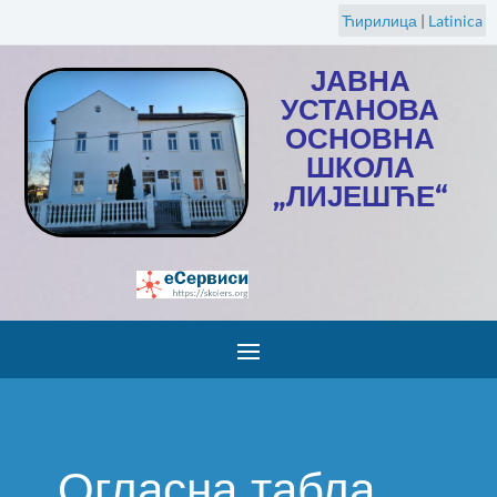
Ћирилица
|
Latinica
ЈАВНА
УСТАНОВА
ОСНОВНА
ШКОЛА
„ЛИЈЕШЋЕ“
Огласна табла