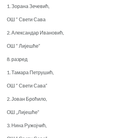
1. Зорана Зечевић,
ОШ “ Свети Сава
2. Александар Ивановић,
ОШ “ Лијешће“
8. разред
1. Тамара Петрушић,
ОШ “ Свети Сава“
2. Јован Броћило,
ОШ „Лијешће“
3. Нина Ружојчић,