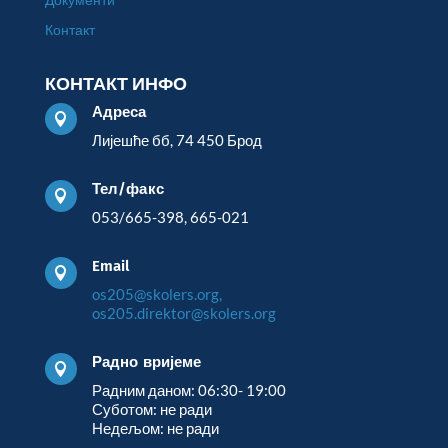
Контакт
КОНТАКТ ИНФО
Адреса

Лијешће бб, 74 450 Брод
Тел/факс

053/665-398, 665-021
Email

os205@skolers.org,
os205.direktor@skolers.org
Радно вријеме

Радним даном: 06:30- 19:00
Суботом: не ради
Недељом: не ради