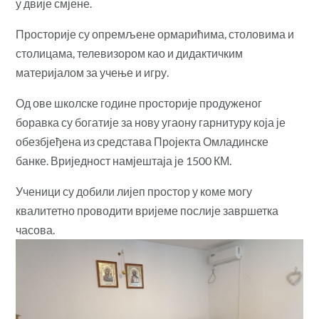
у двије смјене.
Просторије су опремљене ормарићима, столовима и
столицама, телевизором као и дидактичким
материјалом за учење и игру.
Од ове школске године просторије продуженог
боравка су богатије за нову угаону гарнитуру која је
обезбјеђена из средстава Пројекта Омладинске
банке.
Вриједност намјештаја је 1500 КМ.
Ученици су добили лијеп простор у коме могу
квалитетно проводити вријеме послије завршетка
часова.