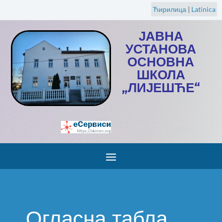
Ћирилица
|
Latinica
ЈАВНА
УСТАНОВА
ОСНОВНА
ШКОЛА
„ЛИЈЕШЋЕ“
Огласна табла