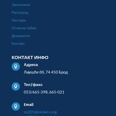
Запослени
Распоред
Настава
Огласна табла
Документи
Контакт
КОНТАКТ ИНФО
Адреса

Лијешће бб, 74 450 Брод
Тел/факс

053/665-398, 665-021
Email

os205@skolers.org,