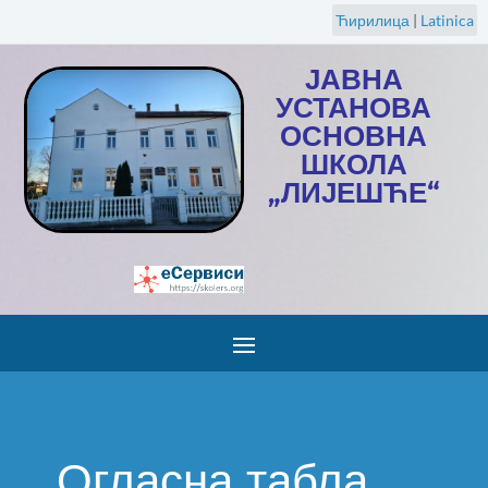
Ћирилица
|
Latinica
ЈАВНА
УСТАНОВА
ОСНОВНА
ШКОЛА
„ЛИЈЕШЋЕ“
Огласна табла