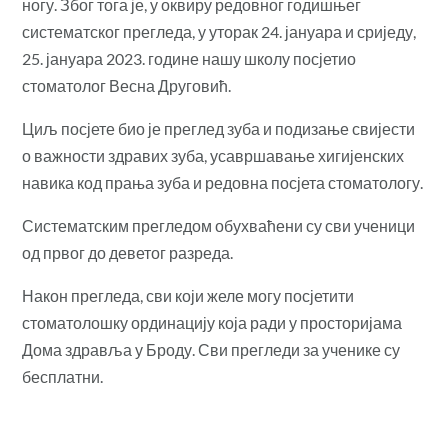
ногу. Због тога је, у оквиру редовног годишњег
систематског прегледа, у уторак 24. јануара и сриједу,
25. јануара 2023. године нашу школу посјетио
стоматолог Весна Друговић.
Циљ посјете био је преглед зуба и подизање свијести
о важности здравих зуба, усавршавање хигијенских
навика код
прања зуба и редовна посјета стоматологу.
Систематским прегледом обухваћени су сви ученици
од првог до деветог разреда.
Након прегледа, сви који желе могу посјетити
стоматолошку ординацију која ради у просторијама
Дома здравља у Броду. Сви прегледи за ученике су
бесплатни.