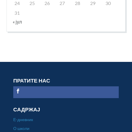
24
25
26
27
28
29
30
31
« јул
ПРАТИТЕ НАС
САДРЖАЈ
Е-дневник
О школи