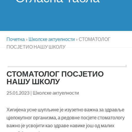
Почетна
»
Школске актуелности
»
СТОМАТОЛОГ
ПОСЈЕТИО НАШУ ШКОЛУ
СТОМАТОЛОГ ПОСЈЕТИО
НАШУ ШКОЛУ
25.01.2023
|
Школске актуелности
Хигијена усне шупљине је изузетно важна за здравље
цјелокупног организма, а редовне посјете стоматологу
важно је усвојити као здраве навике још од малих