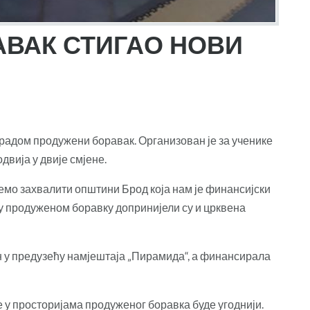
АВАК СТИГАО НОВИ
 радом продужени боравак. Организован је за ученике
одвија у двије смјене.
мо захвалити општини Брод која нам је финансијски
 у продуженом боравку допринијели су и црквена
ен у предузећу намјештаја „Пирамида“, а финансирала
 у просторијама продуженог боравка буде угоднији.