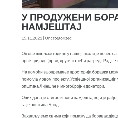
У ПРОДУЖЕНИ БОР
НАМЈЕШТАЈ
15.11.2021
|
Uncategorized
Од ове школске године у нашој школи је почео са
прве тријаде (први, други и трећи разред). Рад се 
На помоћи за опремање просторија боравка може
помогла у овом пројекту. Успјешној организацији
општина Лијешће и многобројни донатори.
Ових дана је стигао и нови
намјештај који је рађ
га је општина Брод.
Захваљујемо свима који помажу да боравак дјеце