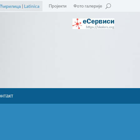
Пројекти
Фото галерије
Ћирилица
|
Latinica
онтакт