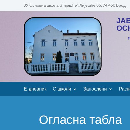
ЈУ Основна школа „Лијешће“, Лијешће бб, 74 450 Брод
ЈА
ОС
Е-дневник
О школи
Запослени
Расп
Огласна табла