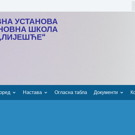
ВНА УСТАНОВА
НОВНА ШКОЛА
„ЛИЈЕШЋЕ“
оред
Настава
Огласна табла
Документи
К