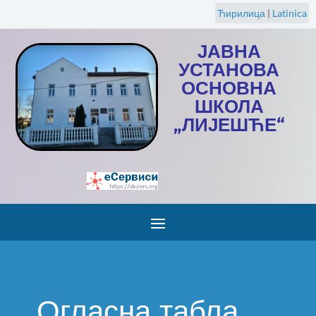
Ћирилица
|
Latinica
ЈАВНА
УСТАНОВА
ОСНОВНА
ШКОЛА
„ЛИЈЕШЋЕ“
Огласна табла