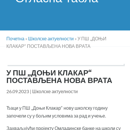
Почетна
»
Школске актуелности
»
У ПШ „ДОЊИ
КЛАКАР“ ПОСТАВЉЕНА НОВА ВРАТА
У ПШ „ДОЊИ КЛАКАР“
ПОСТАВЉЕНА НОВА ВРАТА
26.09.2023
|
Школске актуелности
Ђаци у ПШ „Доњи Клакар“ нову школску годину
започели су у бољим условима за рад и учење.
Захваљујући пројекту Омладинске банке на школи су