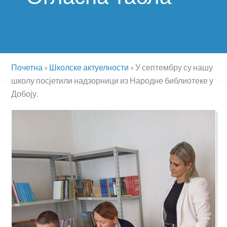
Почетна
»
Школске актуелности
»
У септембру су нашу
школу посјетили надзорници из Народне библиотеке у
Добоју.