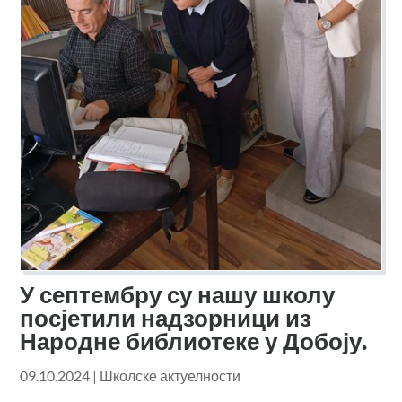
У септембру су нашу школу
посјетили надзорници из
Народне библиотеке у Добоју.
09.10.2024
|
Школске актуелности