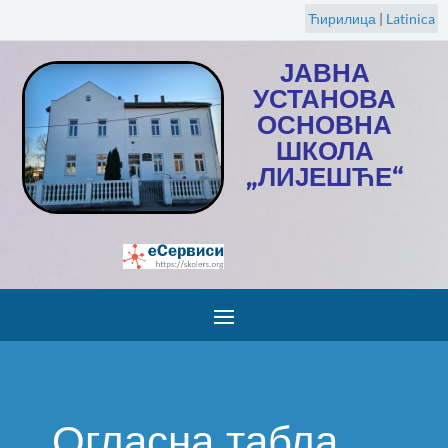
Ћирилица
|
Latinica
ЈАВНА
УСТАНОВА
ОСНОВНА
ШКОЛА
„ЛИЈЕШЋЕ“
Огласна табла