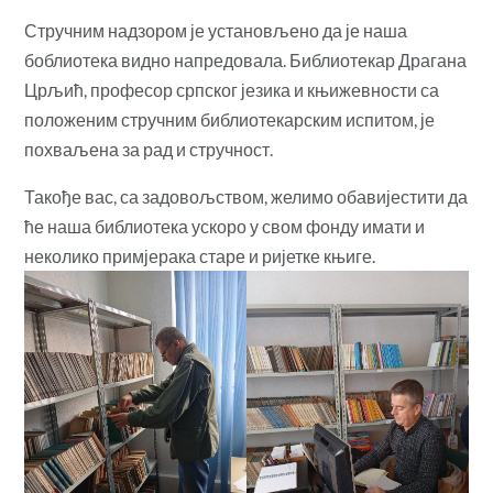
Стручним надзором је установљено да је наша
боблиотека видно напредовала. Библиотекар Драгана
Црљић, професор српског језика и књижевности са
положеним стручним библиотекарским испитом, је
похваљена за рад и стручност.
Такође вас, са задовољством, желимо обавијестити да
ће наша библиотека ускоро у свом фонду имати и
неколико примјерака старе и ријетке књиге.