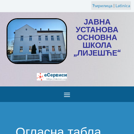
Ћирилица
|
Latinica
ЈАВНА
УСТАНОВА
ОСНОВНА
ШКОЛА
„ЛИЈЕШЋЕ“
Огласна табла