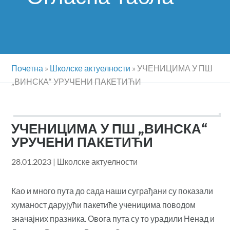
Почетна
»
Школске актуелности
»
УЧЕНИЦИМА У ПШ
„ВИНСКА“ УРУЧЕНИ ПАКЕТИЋИ
УЧЕНИЦИМА У ПШ „ВИНСКА“
УРУЧЕНИ ПАКЕТИЋИ
28.01.2023
|
Школске актуелности
Као и много пута до сада наши суграђани су показали
хуманост дарујући пакетиће ученицима поводом
значајних празника. Овога пута су то урадили Ненад и