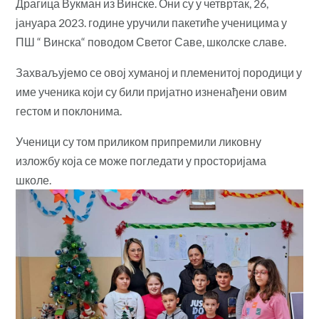
Драгица Вукман из Винске. Они су у четвртак, 26,
јануара 2023. године уручили пакетиће ученицима у
ПШ “ Винска“ поводом Светог Саве, школске славе.
Захваљујемо се овој хуманој и племенитој породици у
име ученика који су били пријатно изненађени овим
гестом и поклонима.
Ученици су том приликом припремили ликовну
изложбу која се може погледати у просторијама
школе.