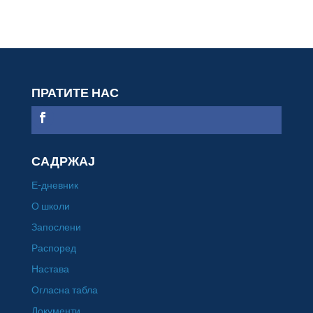
ПРАТИТЕ НАС
САДРЖАЈ
Е-дневник
О школи
Запослени
Распоред
Настава
Огласна табла
Документи