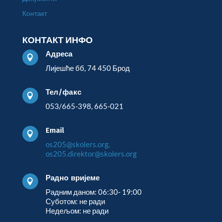
Контакт
КОНТАКТ ИНФО
Адреса

Лијешће бб, 74 450 Брод
Тел/факс

053/665-398, 665-021
Email

os205@skolers.org,
os205.direktor@skolers.org
Радно вријеме

Радним даном: 06:30- 19:00
Суботом: не ради
Недељом: не ради