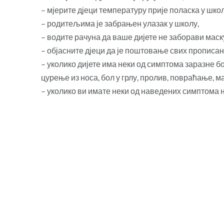
– мјерите дјеци температуру прије поласка у школ
– родитељима је забрањен улазак у школу,
– водите рачуна да ваше дијете не заборави маску
– објасните дјеци да је поштовање свих прописа
– уколико дијете има неки од симптома заразне 
цурење из носа, бол у грлу, пролив, повраћање, м
– уколико ви имате неки од наведених симптома н