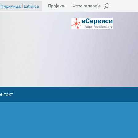
Пројекти
Фото галерије
Ћирилица
|
Latinica
онтакт