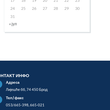
17
18
19
20
21
22
23
24
25
26
27
28
29
30
31
« јул
ОНТАКТ ИНФО
Адреса

Лијешће бб, 74 450 Брод
Тел/факс

053/665-398, 665-021