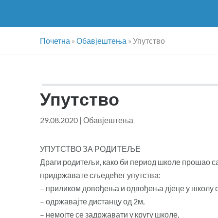
Почетна
»
Обавјештења
»
Упутство
Упутство
29.08.2020
|
Обавјештења
УПУТСТВО ЗА РОДИТЕЉЕ
Драги родитељи, како би период школе прошао са 
придржавате сљедећег упутства:
– приликом довођења и одвођења дјеце у школу о
– одржавајте дистанцу од 2м,
– немојте се задржавати у кругу школе,