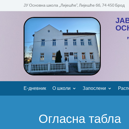
ЈУ Основна школа „Лијешће“, Лијешће бб, 74 450 Брод
ЈА
ОС
Е-дневник
О школи
Запослени
Расп
Огласна табла