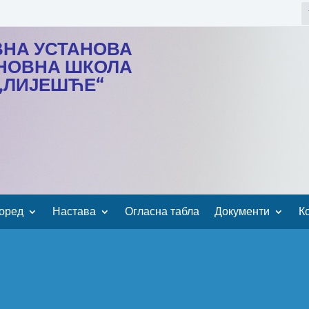
ВНА УСТАНОВА
НОВНА ШКОЛА
„ЛИЈЕШЋЕ“
оред
Настава
Огласна табла
Документи
К