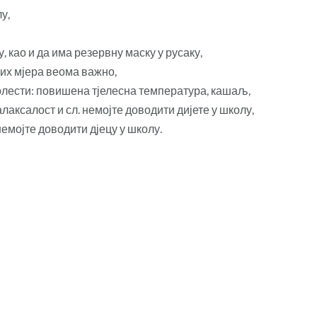
у,
, као и да има резервну маску у русаку,
них мјера веома важно,
болести: повишена тјелесна температура, кашаљ,
алаксалост и сл. немојте доводити дијете у школу,
емојте доводити дјецу у школу.