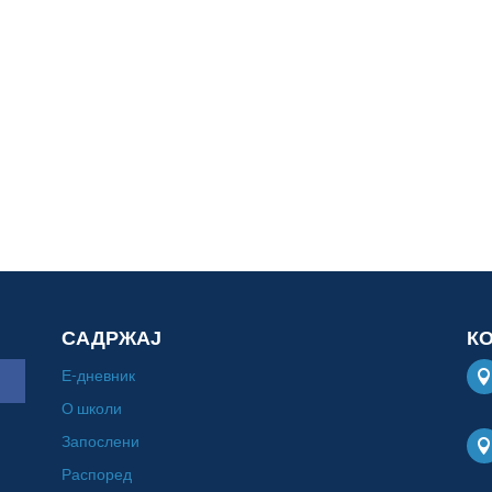
САДРЖАЈ
К
Е-дневник
О школи
Запослени
Распоред