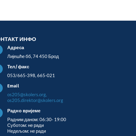
ОНТАКТ ИНФО
Адреса

Лијешће бб, 74 450 Брод
Тел/факс

053/665-398, 665-021
Email

os205@skolers.org,
os205.direktor@skolers.org
Радно вријеме

Радним даном: 06:30- 19:00
Суботом: не ради
Недељом: не ради