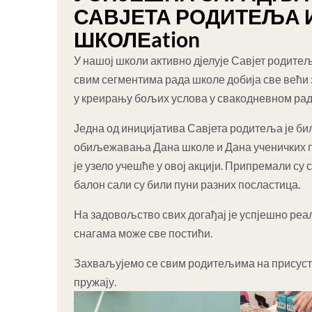
САВЈЕТА РОДИТЕЉА 
ШКОЛЕation
У нашој школи активно дјелује Савјет родит
свим сегментима рада школе добија све већи 
у креирању бољих услова у свакодневном раду
Једна од иницијатива Савјета родитеља је би
обиљежавања Дана школе и Дана ученичких п
је узело учешће у
овој акцији. Припремали су 
балон сали су били пуни разних посластица.
На задовољство свих догађај је успјешно реа
снагама може све постићи.
Захваљујемо се свим родитељима на присуству
пружају.