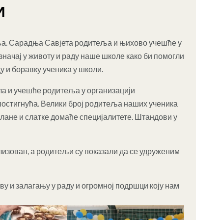
И
еља. Сарадња Савјета родитеља и њихово учешће у
значај у животу и раду наше школе како би помогли
 и боравку ученика у школи.
ла и учешће родитеља у организацији
остигнућа. Велики број родитеља наших ученика
слане и слатке домаће специјалитете. Штандови у
лизован, а родитељи су показали да се удруженим
 и залагању у раду и огромној подршци коју нам