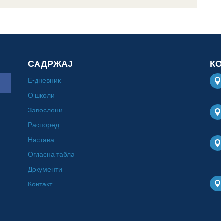
САДРЖАЈ
К
Е-дневник
О школи
Запослени
Распоред
Настава
Огласна табла
Документи
Контакт