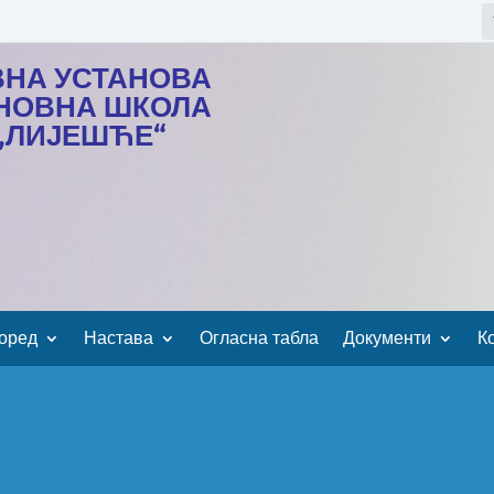
ВНА УСТАНОВА
НОВНА ШКОЛА
„ЛИЈЕШЋЕ“
оред
Настава
Огласна табла
Документи
К