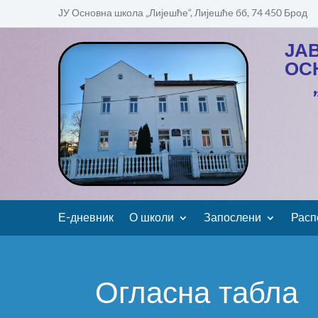
ЈУ Основна школа „Лијешће“, Лијешће бб, 74 450 Брод
ЈА
ОС
Е-дневник
О школи
Запослени
Расп
Огласна табла