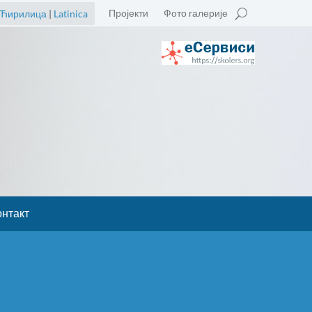
Пројекти
Фото галерије
Ћирилица
|
Latinica
онтакт