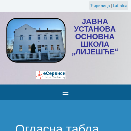
Ћирилица
|
Latinica
ЈАВНА
УСТАНОВА
ОСНОВНА
ШКОЛА
„ЛИЈЕШЋЕ“
Огласна табла