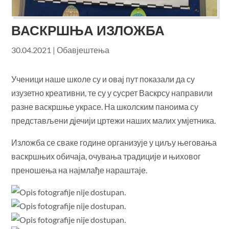
ВАСКРШЊА ИЗЛОЖБА
30.04.2021
|
Обавјештења
Ученици наше школе су и овај пут показали да су
изузетно креативни, те су у сусрет Васкрсу направили
разне васкршње украсе. На школским паноима су
представљени дјечији цртежи наших малих умјетника.
Изложба се сваке године организује у циљу његовања
васкршњих обичаја, очувања традиције и њиховог
преношења на најмлађе нараштаје.