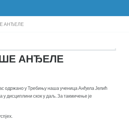
ШЕ АНЂЕЛЕ
АШЕ АНЂЕЛЕ
нас одржано у Требињу наша ученица Анђела Јелић
ла у дисциплини скок у даљ. За такмичење је
спјех.