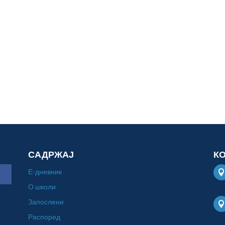
САДРЖАЈ
К
Е-дневник
О школи
Запослени
Распоред