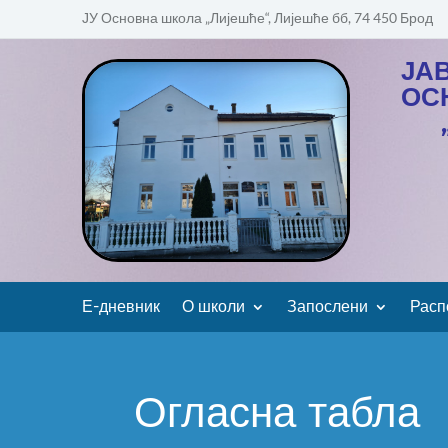
ЈУ Основна школа „Лијешће“, Лијешће бб, 74 450 Брод
ЈА
ОС
Е-дневник
О школи
Запослени
Расп
Огласна табла