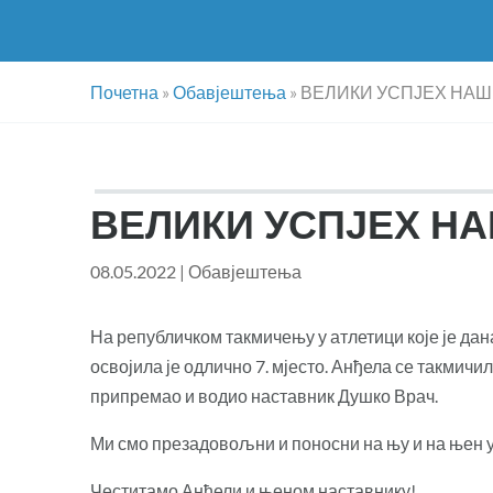
Почетна
»
Обавјештења
»
ВЕЛИКИ УСПЈЕХ НА
ВЕЛИКИ УСПЈЕХ Н
08.05.2022
|
Обавјештења
На републичком такмичењу у атлетици које је да
освојила је одлично 7. мјесто. Анђела се такмичи
припремао и водио наставник Душко Врач.
Ми смо презадовољни и поносни на њу и на њен у
Честитамо Анђели и њеном наставнику!