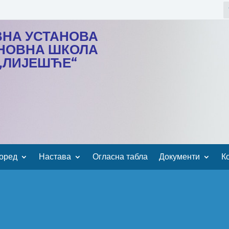
ВНА УСТАНОВА
НОВНА ШКОЛА
„ЛИЈЕШЋЕ“
оред
Настава
Огласна табла
Документи
К