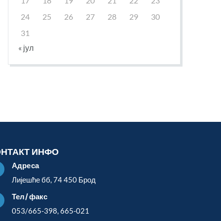
17
18
19
20
21
22
23
24
25
26
27
28
29
30
31
« јул
ОНТАКТ ИНФО
Адреса

Лијешће бб, 74 450 Брод
Тел/факс

053/665-398, 665-021