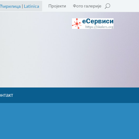
Пројекти
Фото галерије
Ћирилица
|
Latinica
онтакт