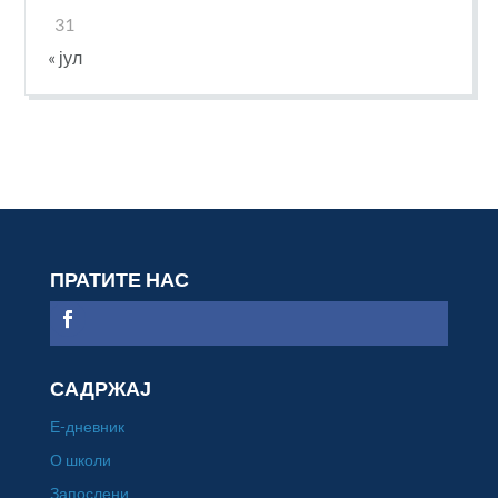
31
« јул
ПРАТИТЕ НАС
САДРЖАЈ
Е-дневник
О школи
Запослени