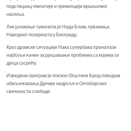
подстицању емпатије и превенцији вршњачког
насиља.
Лик јунакиње тумачила је Нада Блам, првакиња
Народног позоришта у Београду.
Кроз
драмске ситуације Нака супербака проналази
најбољи начин за рјешавање проблема са којима се
дјеца сусрећу.
Изведени програм је поклон Општине Брод поводом
обиљежавања Дјечије недјеље и Октобарских
свечаности слободе.