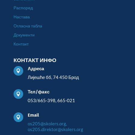
Распоред
Настава
Огласна табла
Документи
Контакт
КОНТАКТ ИНФО
Адреса

Лијешће бб, 74 450 Брод
Тел/факс

053/665-398, 665-021
Email

os205@skolers.org,
os205.direktor@skolers.org