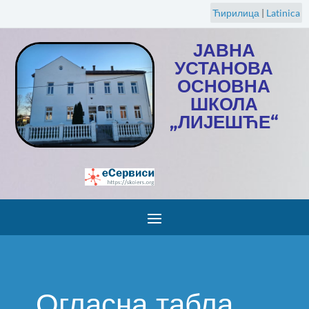
Ћирилица
|
Latinica
ЈАВНА
УСТАНОВА
ОСНОВНА
ШКОЛА
„ЛИЈЕШЋЕ“
Огласна табла