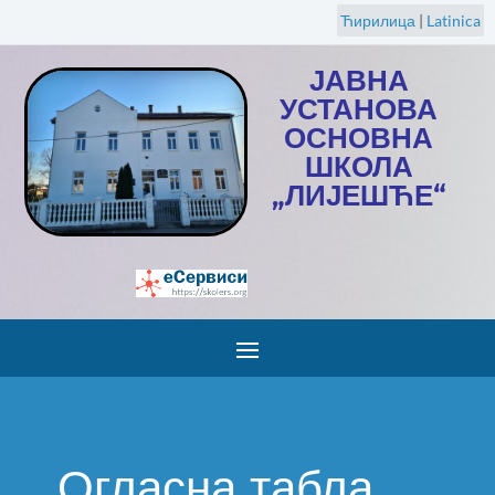
Ћирилица
|
Latinica
ЈАВНА
УСТАНОВА
ОСНОВНА
ШКОЛА
„ЛИЈЕШЋЕ“
Огласна табла