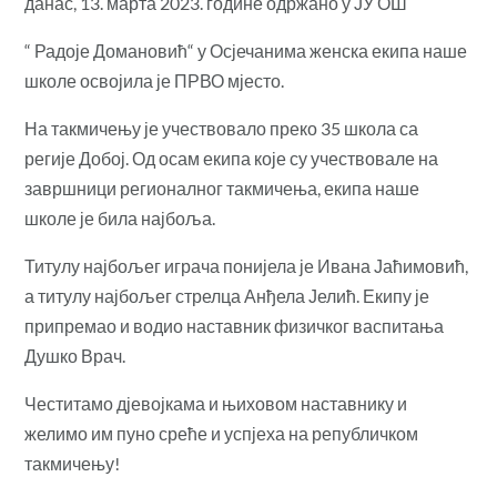
данас, 13. марта 2023. године одржано у ЈУ ОШ
“ Радоје Домановић“ у Осјечанима женска екипа наше
школе освојила је ПРВО мјесто.
На такмичењу је учествовало преко 35 школа са
регије Добој. Од осам екипа које су учествовале на
завршници регионалног такмичења, екипа наше
школе је била најбоља.
Титулу најбољег играча понијела је Ивана Јаћимовић,
а титулу најбољег стрелца Анђела Јелић. Екипу је
припремао и водио наставник физичког васпитања
Душко Врач.
Честитамо дјевојкама и њиховом наставнику и
желимо им пуно среће и успјеха на републичком
такмичењу!