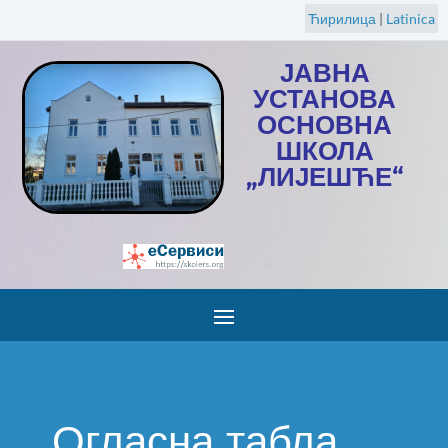
Ћирилица
|
Latinica
ЈАВНА
УСТАНОВА
ОСНОВНА
ШКОЛА
„ЛИЈЕШЋЕ“
Огласна табла