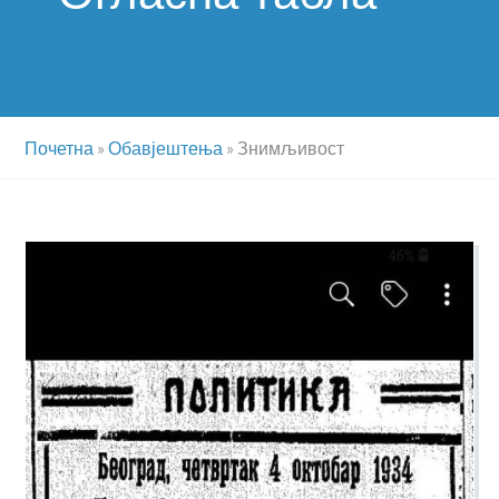
Почетна
»
Обавјештења
»
Знимљивост