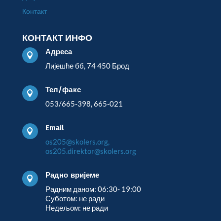
Контакт
КОНТАКТ ИНФО
Адреса

Лијешће бб, 74 450 Брод
Тел/факс

053/665-398, 665-021
Email

os205@skolers.org,
os205.direktor@skolers.org
Радно вријеме

Радним даном: 06:30- 19:00
Суботом: не ради
Недељом: не ради