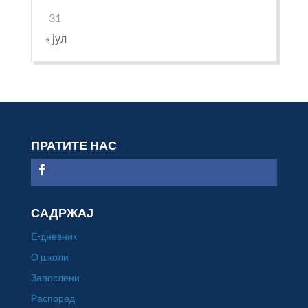
31
« јул
ПРАТИТЕ НАС
САДРЖАЈ
Е-дневник
О школи
Запослени
Распоред