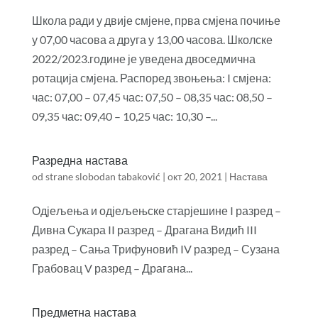
Школа ради у двије смјене, прва смјена почиње
у 07,00 часова а друга у 13,00 часова. Школске
2022/2023.године је уведена двоседмична
ротација смјена. Распоред звоњења: I смјена:
час: 07,00 – 07,45 час: 07,50 – 08,35 час: 08,50 –
09,35 час: 09,40 – 10,25 час: 10,30 –...
Разредна настава
od strane
slobodan tabaković
|
окт 20, 2021
|
Настава
Одјељења и одјељењске старјешине I разред –
Дивна Сукара II разред – Драгана Видић III
разред – Сања Трифуновић IV разред – Сузана
Грабовац V разред – Драгана...
Предметна настава