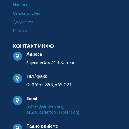
Настава
Огласна табла
Документи
Контакт
КОНТАКТ ИНФО
Адреса

Лијешће бб, 74 450 Брод
Тел/факс

053/665-398, 665-021
Email

os205@skolers.org,
os205.direktor@skolers.org
Радно вријеме
