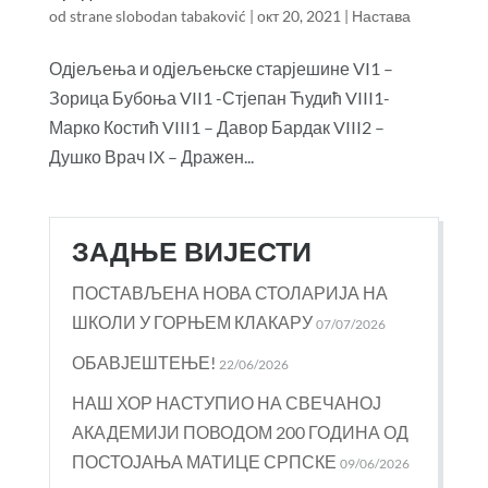
od strane
slobodan tabaković
|
окт 20, 2021
|
Настава
Одјељења и одјељењске старјешине VI1 –
Зорица Бубоња VII1 -Стјепан Ћудић VIII1-
Марко Костић VIII1 – Давор Бардак VIII2 –
Душко Врач IX – Дражен...
ЗАДЊЕ ВИЈЕСТИ
ПОСТАВЉЕНА НОВА СТОЛАРИЈА НА
ШКОЛИ У ГОРЊЕМ КЛАКАРУ
07/07/2026
ОБАВЈЕШТЕЊЕ!
22/06/2026
НАШ ХОР НАСТУПИО НА СВЕЧАНОЈ
АКАДЕМИЈИ ПОВОДОМ 200 ГОДИНА ОД
ПОСТОЈАЊА МАТИЦЕ СРПСКЕ
09/06/2026