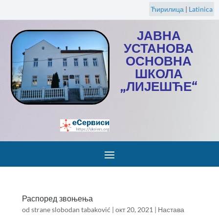
Ћирилица
|
Latinica
ЈАВНА
УСТАНОВА
ОСНОВНА
ШКОЛА
„ЛИЈЕШЋЕ“
Распоред звоњења
od strane
slobodan tabaković
|
окт 20, 2021
|
Настава